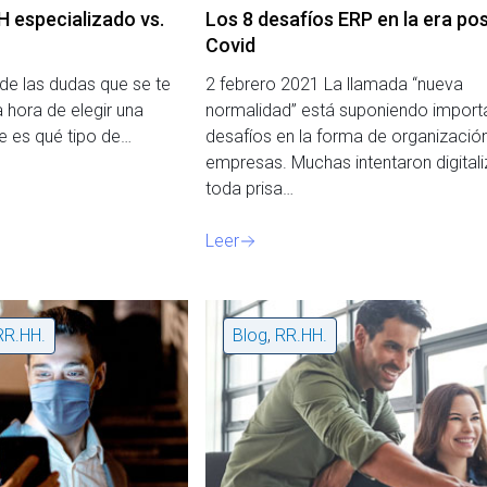
 especializado vs.
Los 8 desafíos ERP en la era po
Covid
de las dudas que se te
2 febrero 2021 La llamada “nueva
 hora de elegir una
normalidad” está suponiendo import
e es qué tipo de…
desafíos en la forma de organización
empresas. Muchas intentaron digitali
toda prisa…
Leer
RR.HH.
Blog
,
RR.HH.