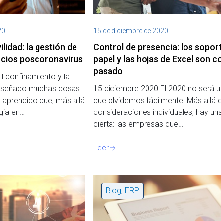
20
15 de diciembre de 2020
lidad: la gestión de
Control de presencia: los sopor
gocios poscoronavirus
papel y las hojas de Excel son c
pasado
l confinamiento y la
enseñado muchas cosas.
15 diciembre 2020 El 2020 no será u
 aprendido que, más allá
que olvidemos fácilmente. Más allá d
egia en…
consideraciones individuales, hay un
cierta: las empresas que…
Leer
Blog
,
ERP