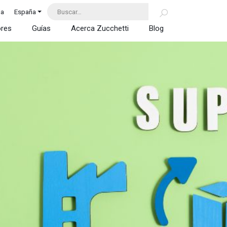
da
España
ores
Guías
Acerca Zucchetti
Blog