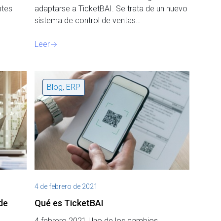
ntes
adaptarse a TicketBAI. Se trata de un nuevo
sistema de control de ventas…
Leer
Blog
,
ERP
4 de febrero de 2021
de
Qué es TicketBAI
4 febrero 2021 Uno de los cambios