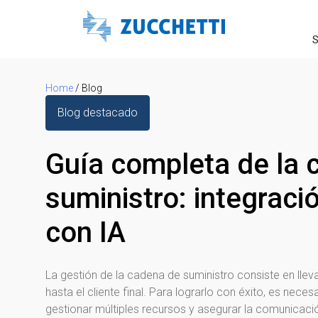
S
Home
/
Blog
Blog destacado
Guía completa de la 
suministro: integraci
con IA
La gestión de la cadena de suministro consiste en llev
hasta el cliente final. Para lograrlo con éxito, es nece
gestionar múltiples recursos y asegurar la comunicación