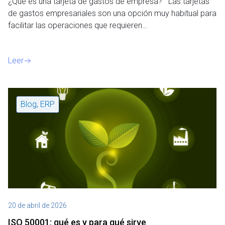
e
¿Qué es una tarjeta de gastos de empresa? Las tarjetas
n
de gastos empresariales son una opción muy habitual para
t
facilitar las operaciones que requieren…
o
Leer
Blog
,
ERP
20 de abril de 2026
ISO 50001: qué es y para qué sirve