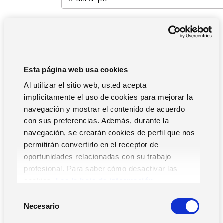
Filtros
Esta página web usa cookies
Al utilizar el sitio web, usted acepta
implícitamente el uso de cookies para mejorar la
Movilidad RR.HH.
navegación y mostrar el contenido de acuerdo
con sus preferencias. Además, durante la
ERP
navegación, se crearán cookies de perfil que nos
RR.HH.
permitirán convertirlo en el receptor de
Pequeñas Empresas y Asesorías
oportunidades relacionadas con su trabajo
profesional. Para saber cómo desactivar las
Supply Chain
cookies,
Lea la hoja de información.
S
Necesario
e
l